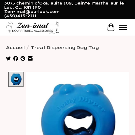
3075 chemin d'Oka, suite 109, Sainte-Marthe-sur-le-
Lac, Qc, J0N 1P0
Zen-imal@outlook.com
(450)413-2111
Panier
Accueil
/
Treat Dispensing Dog Toy
Product image slideshow Items