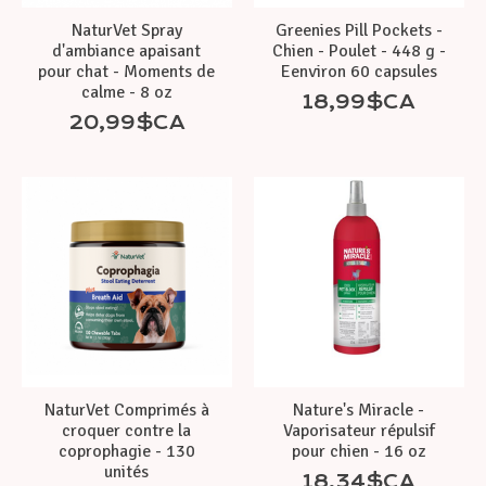
NaturVet Spray
Greenies Pill Pockets -
d'ambiance apaisant
Chien - Poulet - 448 g -
pour chat - Moments de
Eenviron 60 capsules
calme - 8 oz
18,99$CA
20,99$CA
NaturVet Comprimés à
Nature's Miracle -
croquer contre la
Vaporisateur répulsif
coprophagie - 130
pour chien - 16 oz
unités
18,34$CA