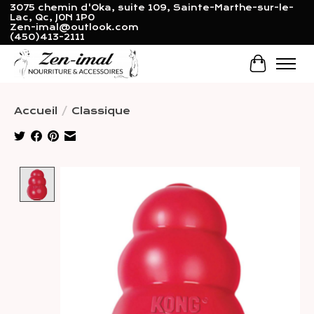
3075 chemin d'Oka, suite 109, Sainte-Marthe-sur-le-
Lac, Qc, J0N 1P0
Zen-imal@outlook.com
(450)413-2111
Panier
Accueil
/
Classique
Product image slideshow Items