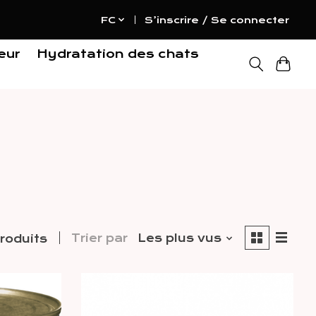
FC
S’inscrire / Se connecter
eur
Hydratation des chats
Trier par
Les plus vus
produits