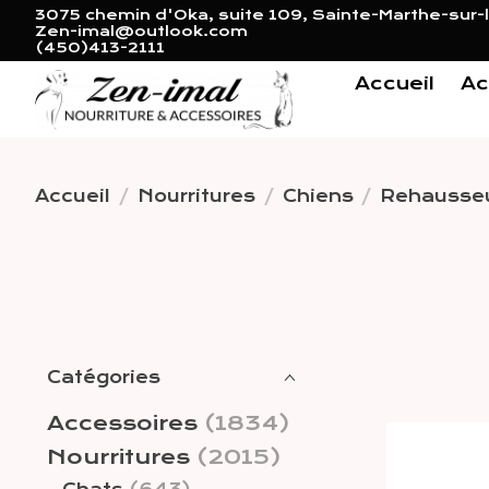
3075 chemin d'Oka, suite 109, Sainte-Marthe-sur-l
Zen-imal@outlook.com
(450)413-2111
Accueil
Ac
Accueil
/
Nourritures
/
Chiens
/
Rehausseu
Catégories
Accessoires
(1834)
Nourritures
(2015)