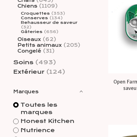
Chats
(643)
Chiens
(1109)
Croquettes
(353)
Conserves
(134)
Rehausseur de saveur
(32)
Gâteries
(656)
Oiseaux
(62)
Petits animaux
(205)
Congelé
(31)
Soins
(493)
Extérieur
(124)
Open Farm
saveur
Marques
Toutes les
marques
Honest Kitchen
Nutrience