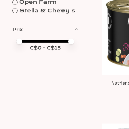
Open Farm
Stella & Chewy s
Prix
Prix minimum
Price maximum value
C$
0
- C$
15
Nutrienc