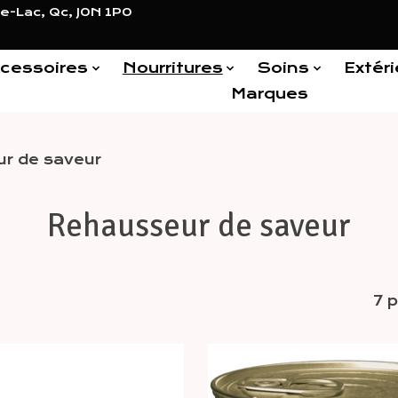
e-Lac, Qc, J0N 1P0
cessoires
Nourritures
Soins
Extéri
Marques
r de saveur
Rehausseur de saveur
7 