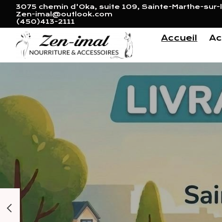
3075 chemin d'Oka, suite 109, Sainte-Marthe-sur-l
Zen-imal@outlook.com
(450)413-2111
Accueil
Ac
Hero slideshow items