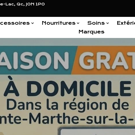
e-Lac, Qc, J0N 1P0
cessoires
Nourritures
Soins
Extéri
Marques