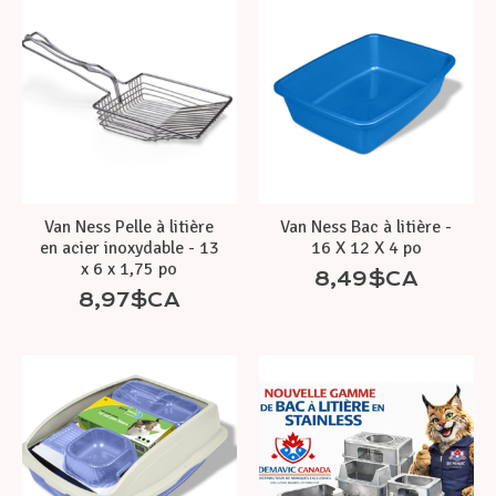
Van Ness Pelle à litière
Van Ness Bac à litière -
en acier inoxydable - 13
16 X 12 X 4 po
x 6 x 1,75 po
8,49$CA
8,97$CA