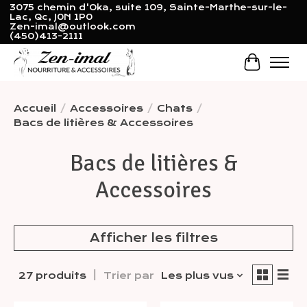
3075 chemin d'Oka, suite 109, Sainte-Marthe-sur-le-
Lac, Qc, J0N 1P0
Zen-imal@outlook.com
(450)413-2111
Panier
Accueil
/
Accessoires
/
Chats
/
Bacs de litières & Accessoires
Bacs de litières &
Accessoires
Afficher les filtres
27 produits
Trier par
Les plus vus