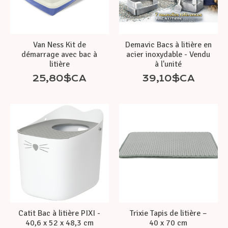
Van Ness Kit de
Demavic Bacs à litière en
démarrage avec bac à
acier inoxydable - Vendu
litière
à l'unité
25,80$CA
39,10$CA
Catit Bac à litière PIXI -
Trixie Tapis de litière –
40,6 x 52 x 48,3 cm
40 x 70 cm