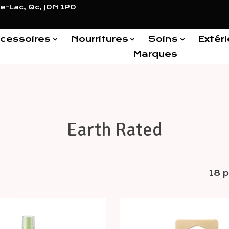
e-Lac, Qc, J0N 1P0
cessoires
Nourritures
Soins
Extéri
Marques
Earth Rated
18 p