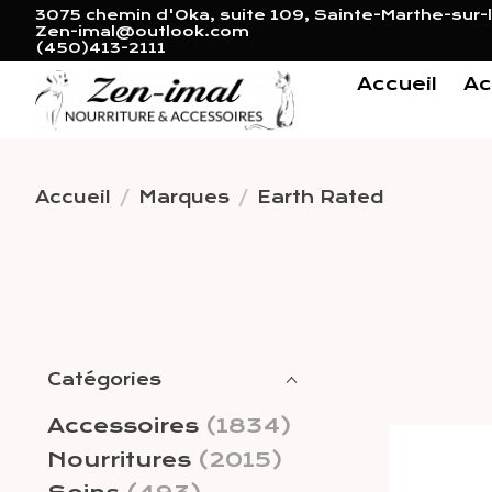
3075 chemin d'Oka, suite 109, Sainte-Marthe-sur-l
Zen-imal@outlook.com
(450)413-2111
Accueil
Ac
Accueil
/
Marques
/
Earth Rated
Catégories
Accessoires
(1834)
Nourritures
(2015)