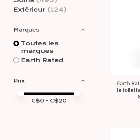
Soins
(493)
Extérieur
(124)
Marques
Toutes les
marques
Earth Rated
Prix
Earth Rat
le toilett
Prix minimum
Price maximum value
C$
0
- C$
20