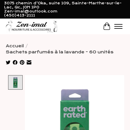
3075 chemin d'Oka, suite 109, Sainte-Marthe-sur-le-
Lac, Qc, J0N 1P0
Zen-imal@outlook.com
(450)413-2111
Panier
Accueil
/
Sachets parfumés à la lavande - 60 unités
Product image slideshow Items