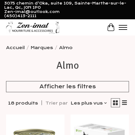
3075 chemin d'Oka, suite 109, Sainte-Marthe-sur-le-
Lac, Qc, J0N 1P0
Zen-imal@outlook.com
(450)413-2111
Panier
Accueil
/
Marques
/
Almo
Almo
Afficher les filtres
18 produits
Trier par
Les plus vus