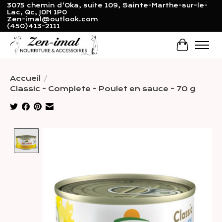
3075 chemin d'Oka, suite 109, Sainte-Marthe-sur-le-
Lac, Qc, J0N 1P0
Zen-imal@outlook.com
(450)413-2111
Panier
Accueil
/
Classic - Complete - Poulet en sauce - 70 g
Product image slideshow Items