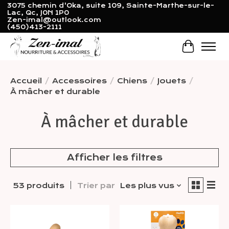
3075 chemin d'Oka, suite 109, Sainte-Marthe-sur-le-
Lac, Qc, J0N 1P0
Zen-imal@outlook.com
(450)413-2111
Panier
Accueil
/
Accessoires
/
Chiens
/
Jouets
/
À mâcher et durable
À mâcher et durable
Afficher les filtres
53 produits
Trier par
Les plus vus