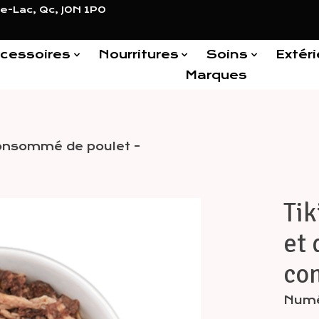
e-Lac, Qc, J0N 1P0
cessoires
Nourritures
Soins
Extéri
Marques
consommé de poulet -
Tik
Items
et 
con
Numér