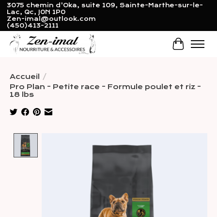
3075 chemin d'Oka, suite 109, Sainte-Marthe-sur-le-
Lac, Qc, J0N 1P0
Zen-imal@outlook.com
(450)413-2111
Panier
Accueil
/
Pro Plan - Petite race - Formule poulet et riz -
18 lbs
Product image slideshow Items