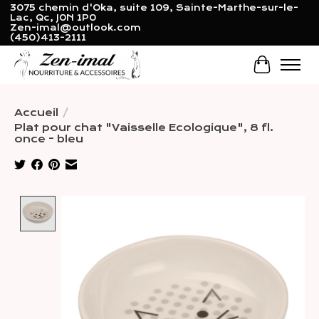
3075 chemin d'Oka, suite 109, Sainte-Marthe-sur-le-
Lac, Qc, J0N 1P0
Zen-imal@outlook.com
(450)413-2111
Panier
Accueil
/
Plat pour chat "Vaisselle Ecologique", 8 fl.
once - bleu
Product image slideshow Items