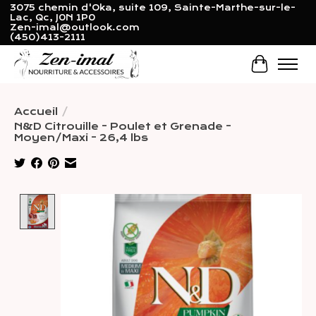
3075 chemin d'Oka, suite 109, Sainte-Marthe-sur-le-
Lac, Qc, J0N 1P0
Zen-imal@outlook.com
(450)413-2111
Panier
Accueil
/
N&D Citrouille - Poulet et Grenade -
Moyen/Maxi - 26,4 lbs
Product image slideshow Items