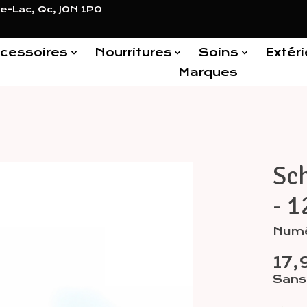
e-Lac, Qc, J0N 1P0
cessoires
Nourritures
Soins
Extéri
Marques
Sch
Items
- 1
Numé
17
Sans 