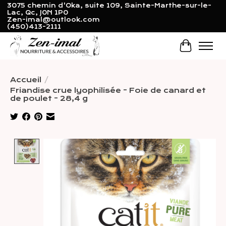
3075 chemin d'Oka, suite 109, Sainte-Marthe-sur-le-
Lac, Qc, J0N 1P0
Zen-imal@outlook.com
(450)413-2111
Panier
Accueil
/
Friandise crue lyophilisée - Foie de canard et
de poulet - 28,4 g
Product image slideshow Items