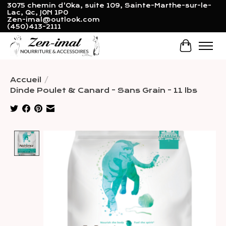
3075 chemin d'Oka, suite 109, Sainte-Marthe-sur-le-
Lac, Qc, J0N 1P0
Zen-imal@outlook.com
(450)413-2111
Panier
Accueil
/
Dinde Poulet & Canard - Sans Grain - 11 lbs
Product image slideshow Items