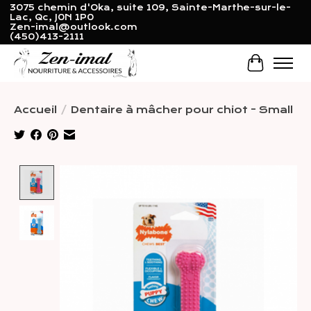
3075 chemin d'Oka, suite 109, Sainte-Marthe-sur-le-
Lac, Qc, J0N 1P0
Zen-imal@outlook.com
(450)413-2111
Panier
Accueil
/
Dentaire à mâcher pour chiot - Small
Product image slideshow Items