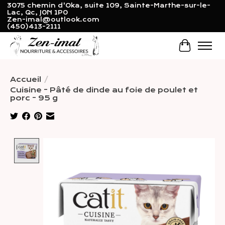
3075 chemin d'Oka, suite 109, Sainte-Marthe-sur-le-
Lac, Qc, J0N 1P0
Zen-imal@outlook.com
(450)413-2111
Panier
Accueil
/
Cuisine - Pâté de dinde au foie de poulet et
porc - 95 g
Product image slideshow Items