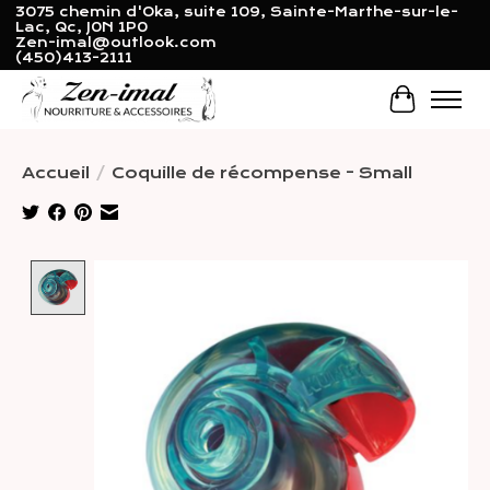
3075 chemin d'Oka, suite 109, Sainte-Marthe-sur-le-
Lac, Qc, J0N 1P0
Zen-imal@outlook.com
(450)413-2111
Panier
Accueil
/
Coquille de récompense - Small
Product image slideshow Items