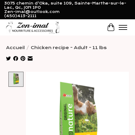
3075 chemin d'Oka, suite 109, Sainte-Marthe-sur-le-
Lac, Qc, J0N 1P0
Zen-imal@outlook.com
(450)413-2111
Panier
Accueil
/
Chicken recipe - Adult - 11 lbs
Product image slideshow Items