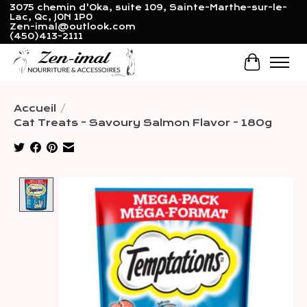
3075 chemin d'Oka, suite 109, Sainte-Marthe-sur-le-
Lac, Qc, J0N 1P0
Zen-imal@outlook.com
(450)413-2111
Panier
Accueil
/
Cat Treats - Savoury Salmon Flavor - 180g
Product image slideshow Items