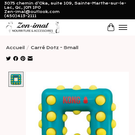
3075 chemin d'Oka, suite 109, Sainte-Marthe-sur-le-
Lac, Qc, J0N 1P0
Zen-imal@outlook.com
(450)413-2111
Panier
Accueil
/
Carré Dotz - Small
Product image slideshow Items