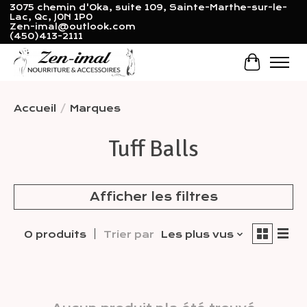
3075 chemin d'Oka, suite 109, Sainte-Marthe-sur-le-
Lac, Qc, J0N 1P0
Zen-imal@outlook.com
(450)413-2111
Panier
Accueil
/
Marques
Tuff Balls
Afficher les filtres
0 produits
Trier par
Les plus vus