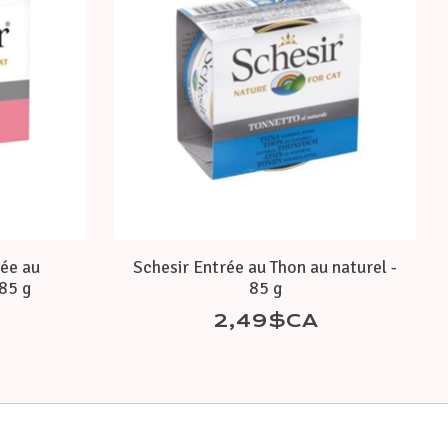
rée au
Schesir Entrée au Thon au naturel -
85 g
85 g
2,49$CA