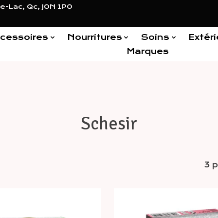
e-Lac, Qc, J0N 1P0
cessoires
Nourritures
Soins
Extéri
Marques
Schesir
3 p