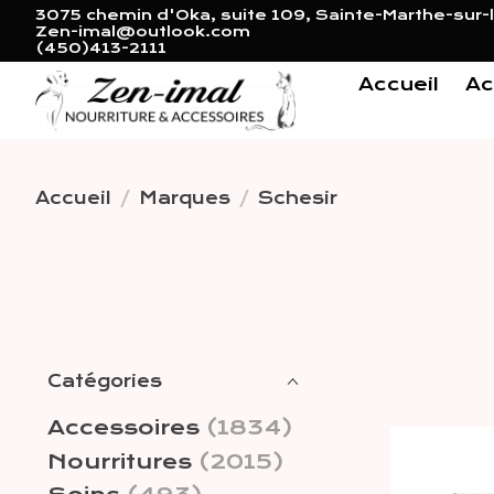
3075 chemin d'Oka, suite 109, Sainte-Marthe-sur-l
Zen-imal@outlook.com
(450)413-2111
Accueil
Ac
Accueil
/
Marques
/
Schesir
Catégories
Accessoires
(1834)
Nourritures
(2015)