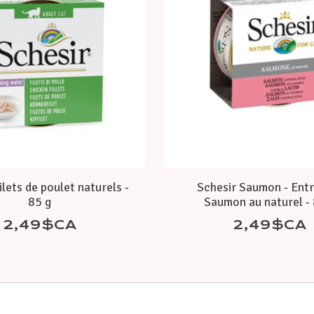
ilets de poulet naturels -
Schesir Saumon - Ent
85 g
Saumon au naturel - 
2,49$CA
2,49$CA