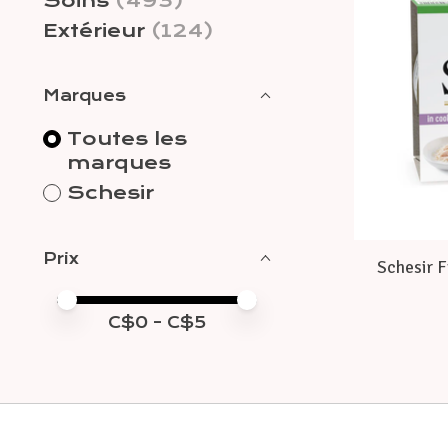
Soins
(493)
Extérieur
(124)
Marques
Toutes les
marques
Schesir
Prix
Schesir F
Prix minimum
Price maximum value
C$
0
- C$
5