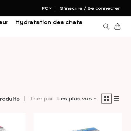
FC
S’inscrire / Se connecter
eur
Hydratation des chats
Trier par
Les plus vus
roduits