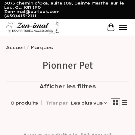
3075 chemin d'Oka, suite 109, Sainte-Marthe-sur-le-
Lac, Qc, J0N 1P0
Zen-imal@outlook.com
(450)413-2111
Panier
Accueil
/
Marques
Pionner Pet
Afficher les filtres
0 produits
Trier par
Les plus vus