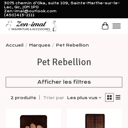
3075 chemin d'Oka, suite 109, Sainte-Marthe-sur-le-
Lac, Qc, J0N 1P0
Zen-imal@outlook.com
(450)413-2111
Panier
Accueil
/
Marques
/
Pet Rebellion
Pet Rebellion
Afficher les filtres
2 produits
Trier par
Les plus vus