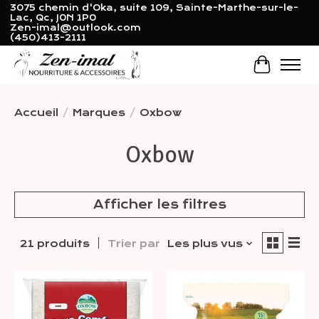
3075 chemin d'Oka, suite 109, Sainte-Marthe-sur-le-
Lac, Qc, J0N 1P0
Zen-imal@outlook.com
(450)413-2111
Panier
Accueil
/
Marques
/
Oxbow
Oxbow
Afficher les filtres
21 produits
Trier par
Les plus vus