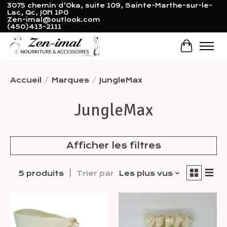
3075 chemin d'Oka, suite 109, Sainte-Marthe-sur-le-
Lac, Qc, J0N 1P0
Zen-imal@outlook.com
(450)413-2111
Panier
Accueil
/
Marques
/
JungleMax
JungleMax
Afficher les filtres
5 produits
Trier par
Les plus vus