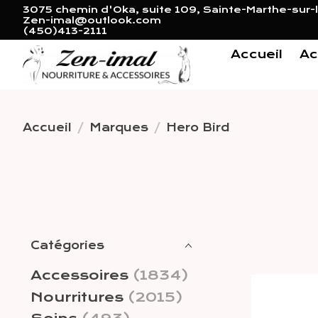
3075 chemin d'Oka, suite 109, Sainte-Marthe-sur-l
Zen-imal@outlook.com
(450)413-2111
Accueil
Ac
Accueil
/
Marques
/
Hero Bird
Catégories
Accessoires
(1834)
Nourritures
(2015)