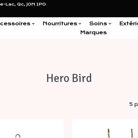
e-Lac, Qc, J0N 1P0
cessoires
Nourritures
Soins
Extéri
Marques
Hero Bird
5 p