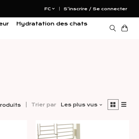
FC
S’inscrire / Se connecter
eur
Hydratation des chats
Trier par
Les plus vus
roduits