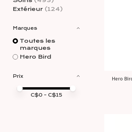
Soins
(493)
Extérieur
(124)
Marques
Toutes les
marques
Hero Bird
Prix
Hero Bird
Prix minimum
Price maximum value
C$
0
- C$
15