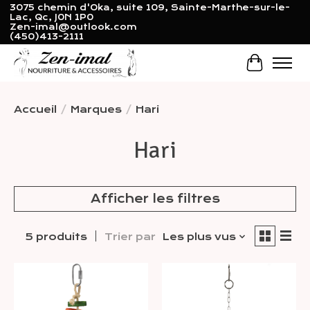
3075 chemin d'Oka, suite 109, Sainte-Marthe-sur-le-
Lac, Qc, J0N 1P0
Zen-imal@outlook.com
(450)413-2111
Panier
Accueil
/
Marques
/
Hari
Hari
Afficher les filtres
5 produits
Trier par
Les plus vus