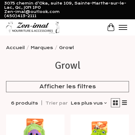
3075 chemin d'Oka, suite 109, Sainte-Marthe-sur-le-
Lac, Qc, J0N 1P0
Zen-imal@outlook.com
(450)413-2111
Panier
Accueil
/
Marques
/
Growl
Growl
Afficher les filtres
6 produits
Trier par
Les plus vus