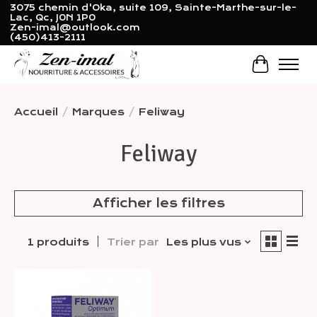
3075 chemin d'Oka, suite 109, Sainte-Marthe-sur-le-
Lac, Qc, J0N 1P0
Zen-imal@outlook.com
(450)413-2111
Panier
Accueil
/
Marques
/
Feliway
Feliway
Afficher les filtres
1 produits
Trier par
Les plus vus