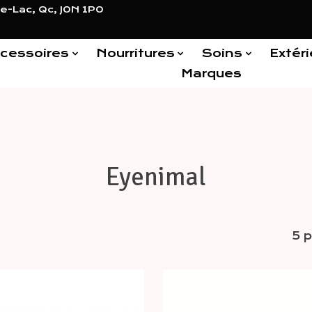
e-Lac, Qc, J0N 1P0
cessoires
Nourritures
Soins
Extéri
Marques
Eyenimal
5 p