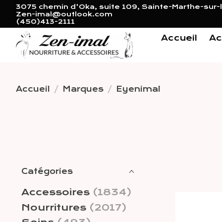
3075 chemin d'Oka, suite 109, Sainte-Marthe-sur-l
Zen-imal@outlook.com
(450)413-2111
Accueil
Ac
Accueil
/
Marques
/
Eyenimal
Catégories
Accessoires
(1834)
Nourritures
(2017)