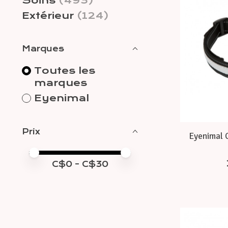
Soins
(493)
Extérieur
(124)
Marques
Toutes les
marques
Eyenimal
Prix
Eyenimal C
Prix minimum
Price maximum value
C$
0
- C$
30