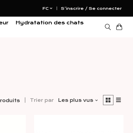
FC
S’inscrire / Se connecter
eur
Hydratation des chats
Trier par
Les plus vus
roduits