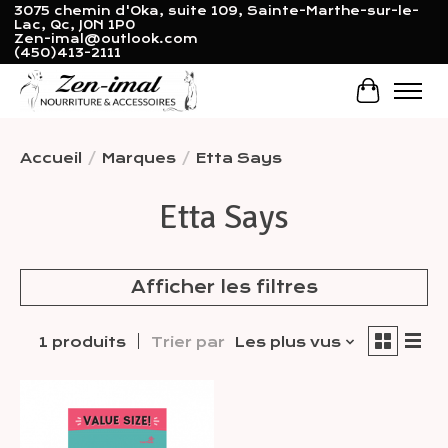
3075 chemin d'Oka, suite 109, Sainte-Marthe-sur-le-
Lac, Qc, J0N 1P0
Zen-imal@outlook.com
(450)413-2111
Panier
Accueil
/
Marques
/
Etta Says
Etta Says
Afficher les filtres
1 produits
Trier par
Les plus vus