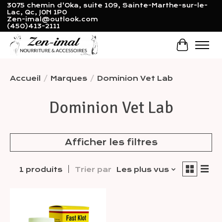
3075 chemin d'Oka, suite 109, Sainte-Marthe-sur-le-
Lac, Qc, J0N 1P0
Zen-imal@outlook.com
(450)413-2111
Panier
Accueil
/
Marques
/
Dominion Vet Lab
Dominion Vet Lab
Afficher les filtres
1 produits
Trier par
Les plus vus