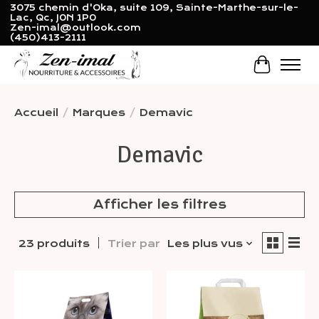
3075 chemin d'Oka, suite 109, Sainte-Marthe-sur-le-
Lac, Qc, J0N 1P0
Zen-imal@outlook.com
(450)413-2111
Panier
Accueil
/
Marques
/
Demavic
Demavic
Afficher les filtres
23 produits
Trier par
Les plus vus