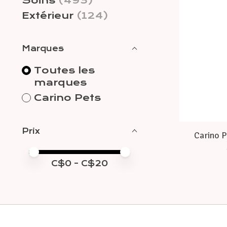
Soins
(493)
Extérieur
(124)
Marques
Toutes les
marques
Carino Pets
Prix
Carino P
Prix minimum
Price maximum value
C$
0
- C$
20