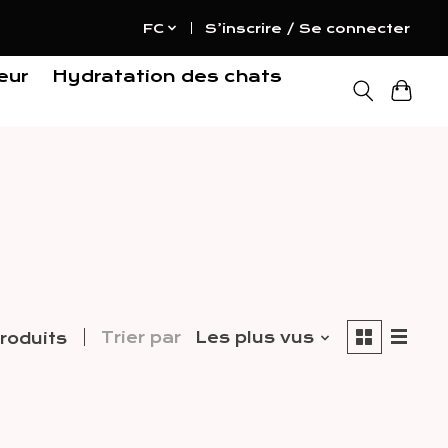
FC
S’inscrire / Se connecter
eur
Hydratation des chats
Trier par
Les plus vus
produits