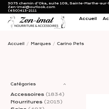
3075 chemin d'Oka, suite 109, Sainte-Marthe-sur-l
Zen-imal@outlook.com
(450)413-2111
Accueil
Ac
Accueil
/
Marques
/
Carino Pets
Catégories
Accessoires
(1834)
Nourritures
(2015)