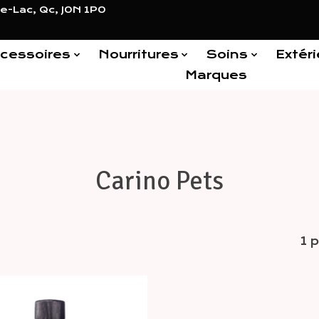
e-Lac, Qc, J0N 1P0
cessoires
Nourritures
Soins
Extéri
Marques
Carino Pets
1 