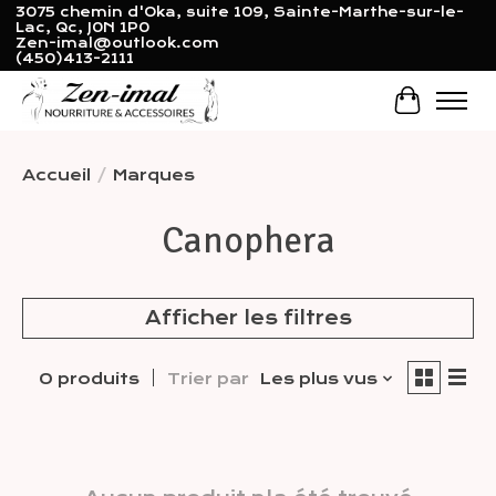
3075 chemin d'Oka, suite 109, Sainte-Marthe-sur-le-
Lac, Qc, J0N 1P0
Zen-imal@outlook.com
(450)413-2111
Panier
Accueil
/
Marques
Canophera
Afficher les filtres
0 produits
Trier par
Les plus vus