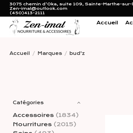
3075 chemin d'Oka, suite 109, Sainte-Marthe-sur-l
Zen-imal@outlook.com
(450)413-2111
Accueil
Ac
Accueil
/
Marques
/
bud'z
Catégories
Accessoires
(1834)
Nourritures
(2015)