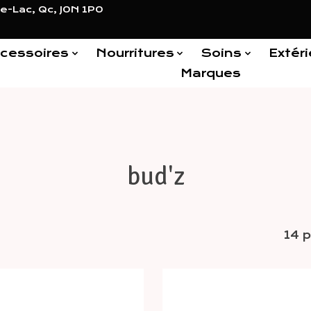
e-Lac, Qc, J0N 1P0
cessoires
Nourritures
Soins
Extéri
Marques
bud'z
14 p