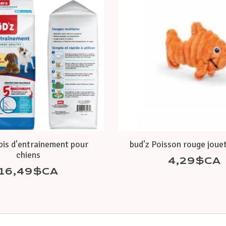
pis d'entrainement pour
bud'z Poisson rouge jouet
chiens
4,29$CA
16,49$CA