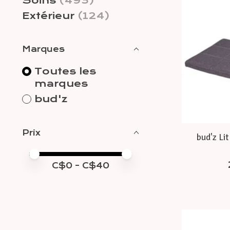
Soins
(493)
Extérieur
(124)
Marques
Toutes les
marques
bud'z
Prix
bud'z Lit
Prix minimum
Price maximum value
C$
0
- C$
40