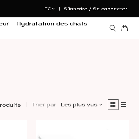
FC
S’inscrire / Se connecter
eur
Hydratation des chats
Trier par
Les plus vus
roduits