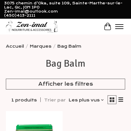
3075 chemin d'Oka, suite 109, Sainte-Marthe-sur-le-
Lac, Qc, J0N 1P0
Zen-imal@outlook.com
(450)413-2111
Panier
Accueil
/
Marques
/
Bag Balm
Bag Balm
Afficher les filtres
1 produits
Trier par
Les plus vus