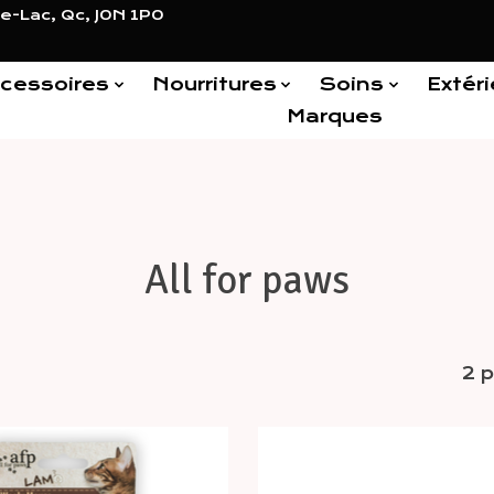
e-Lac, Qc, J0N 1P0
cessoires
Nourritures
Soins
Extéri
Marques
All for paws
2 p