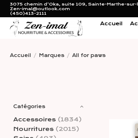
3075 chemin d'Oka, suite 109, Sainte-Marthe-sur-l
Zen-imal@outlook.com
(450)413-2111
Accueil
Ac
Accueil
/
Marques
/
All for paws
Catégories
Accessoires
(1834)
Nourritures
(2015)