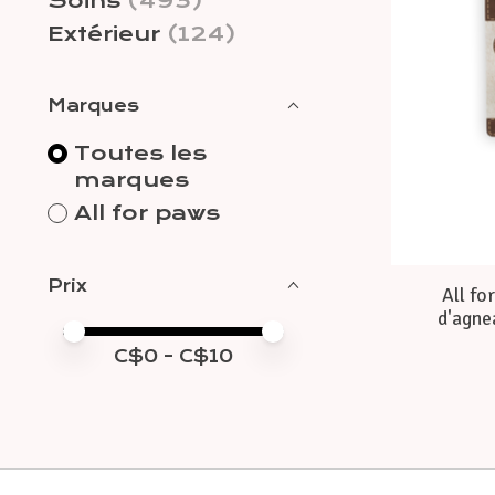
Soins
(493)
Extérieur
(124)
Marques
Toutes les
marques
All for paws
Prix
All fo
d'agne
Prix minimum
Price maximum value
C$
0
- C$
10