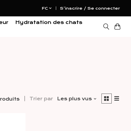
FC
S’inscrire / Se connecter
eur
Hydratation des chats
Trier par
Les plus vus
roduits