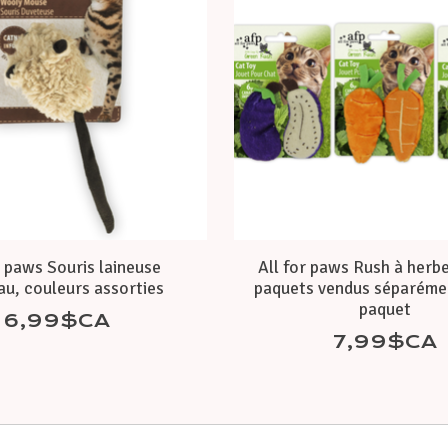
r paws Souris laineuse
All for paws Rush à herbe
au, couleurs assorties
paquets vendus séparémen
paquet
6,99$CA
7,99$CA