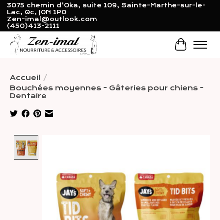
3075 chemin d'Oka, suite 109, Sainte-Marthe-sur-le-
Lac, Qc, J0N 1P0
Zen-imal@outlook.com
(450)413-2111
Panier
Accueil
/
Bouchées moyennes - Gâteries pour chiens -
Dentaire
Product image slideshow Items