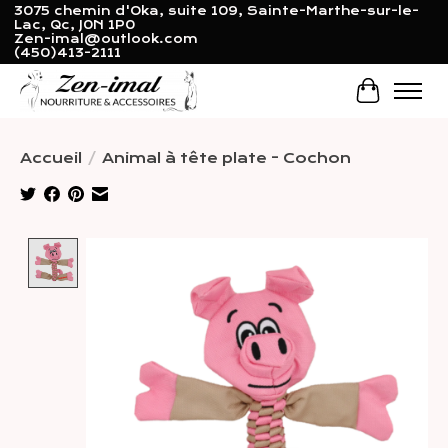
3075 chemin d'Oka, suite 109, Sainte-Marthe-sur-le-
Lac, Qc, J0N 1P0
Zen-imal@outlook.com
(450)413-2111
Panier
Accueil
/
Animal à tête plate - Cochon
Product image slideshow Items