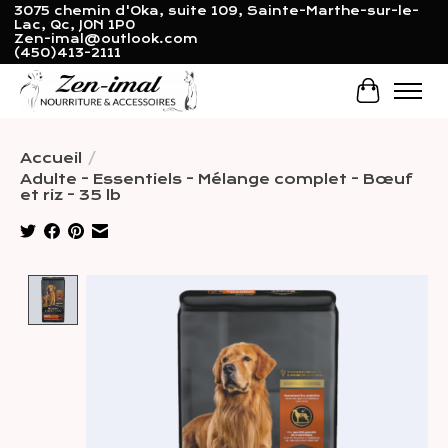
3075 chemin d'Oka, suite 109, Sainte-Marthe-sur-le-
Lac, Qc, J0N 1P0
Zen-imal@outlook.com
(450)413-2111
Panier
Accueil
/
Adulte - Essentiels - Mélange complet - Bœuf
et riz - 35 lb
Product image slideshow Items